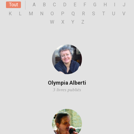
Tout
A
B
C
D
E
F
G
H
I
J
K
L
M
N
O
P
Q
R
S
T
U
V
W
X
Y
Z
Olympia Alberti
3 livres publiés