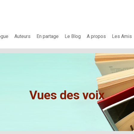
ogue
Auteurs
En partage
Le Blog
A propos
Les Amis
Vues des voix