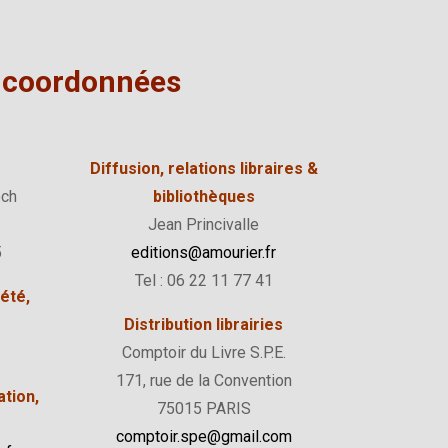
 coordonnées
Diffusion, relations libraires
&
och
bibliothèques
Jean Princivalle
5
editions@amourier.fr
Tel : 06 22 11 77 41
iété,
Distribution librairies
Comptoir du Livre S.P.E.
171, rue de la Convention
ation,
75015 PARIS
comptoir.spe@gmail.com