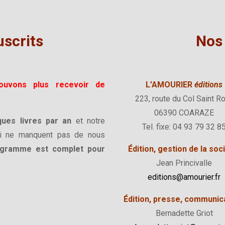
scrits
Nos
ouvons plus recevoir de
L’AMOURIER
éditions
223, route du Col Saint R
06390 COARAZE
ques livres par an
et notre
Tel. fixe: 04 93 79 32 8
ui ne manquent pas de nous
ogramme est complet pour
Édition, gestion de la soc
Jean Princivalle
editions@amourier.fr
Édition, presse, communic
Bernadette Griot