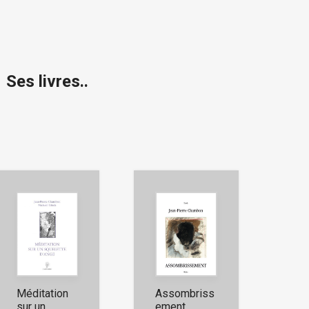
Ses livres..
Méditation
Assombriss
sur un
ement