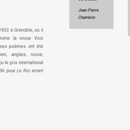
dans la
bibliothèque
Jean-Pierre
Chambon
1953 à Grenoble, où il
-anime la revue
Voix
ses poèmes ont été
ien, anglais, russe,
u le prix international
996 pour
Le Roi errant