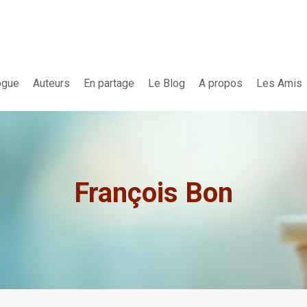
ogue
Auteurs
En partage
Le Blog
A propos
Les Amis
François Bon