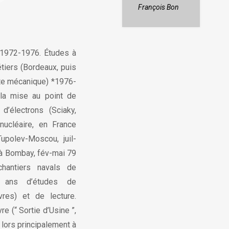
François Bon
*1972-1976. Études à
étiers (Bordeaux, puis
nte mécanique) *1976-
t la mise au point de
’électrons (Sciaky,
 nucléaire, en France
upolev-Moscou, juil-
 à Bombay, fév-mai 79
chantiers navals de
x ans d’études de
vres) et de lecture.
re (“ Sortie d’Usine ”,
 lors principalement à