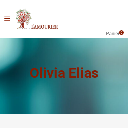
0
Panier
Olivia Elias