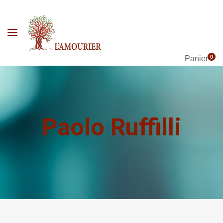
0
Panier
Paolo Ruffilli