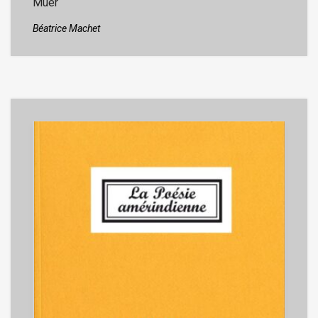
Muer
Béatrice Machet