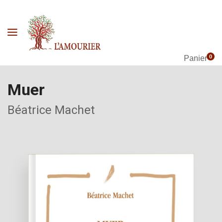
0
Panier
Muer
Béatrice Machet