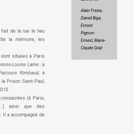
exacte au
rendez-vous
Alain Freixe,
Daniel Biga,
Ernest
ait de la rue le lieu
Pignon-
te la mémoire, les
Ernest,
Marie-
Claude Grail
sont situées à Paris
esnos-Louise Lame
; à
Parcours Rimbaud
; à
 la Prison Saint-Paul,
2015.
consacrées (à Paris,
on…) ainsi que des
. Il a accompagné de