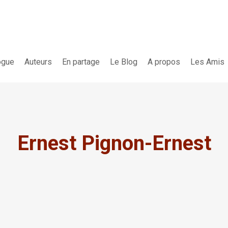
ogue
Auteurs
En partage
Le Blog
A propos
Les Amis
Ernest Pignon-Ernest