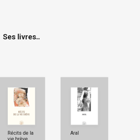
Ses livres..
Récits de la
Aral
vie brève