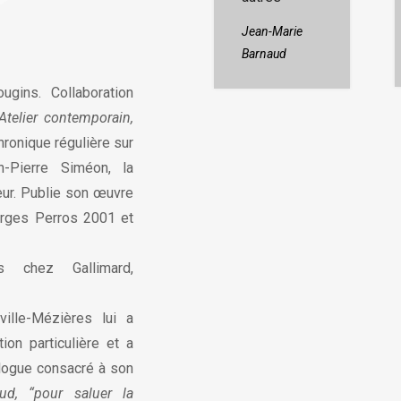
carnets
Jean-Marie
Barnaud
gins. Collaboration
’Atelier contemporain,
chronique régulière sur
n-Pierre Siméon, la
ur. Publie son œuvre
orges Perros 2001 et
 chez Gallimard,
ville-Mézières lui a
ion particulière et a
alogue consacré à son
ud, “pour saluer la