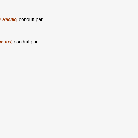
te
Basilic
,
conduit par
e.net
,
conduit par