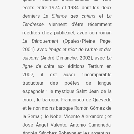
écrits entre 1974 et 1984, dont les deux
derniers
Le Silence des chiens
et
La
Tendresse
, viennent d’être récemment
réédités chez publie.net, avec son roman
Le Dénouement
(Opales/Pleine Page,
2001), avec
Image et récit de l’arbre et des
saisons
(André Dimanche, 2002), avec
La
ligne de crête
aux éditions Tertium en
2007, il est aussi l’incomparable
traducteur des poètes de langue
espagnole : le mystique Saint Jean de la
croix ; le baroque Franscisco de Quevedo
et le non moins baroque Ramón Gómez de
la Serna ; le Nobel Vicente Aleixandre ; et
José Ángel Valente, Antonio Gamoneda,
Andrés Sánchez Robayna et les argentins,