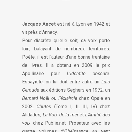
Jacques Ancet
est né à Lyon en 1942 et
vit près d'Annecy.
Pour discrète qu’elle soit, sa voix porte
loin, balayant de nombreux territoires.
Poète, il est l’auteur d’une bonne trentaine
de livres. Il a obtenu en 2009 le prix
Apollinaire pour
L’Identité obscure
.
Essayiste, on lui doit entre autre un
Luis
Cernuda
aux éditions Seghers en 1972, un
Bernard Noël ou l’éclaircie
chez Opale en
2002,
Chutes
(Tome I, II, III, IV) chez
Alidades,
La Voix de la mer
et
L’Amitié des
voix
chez Publie.net. Prosateur avec les
quatre volumes d’
Obéissance au vent