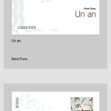
Un an
René Pons