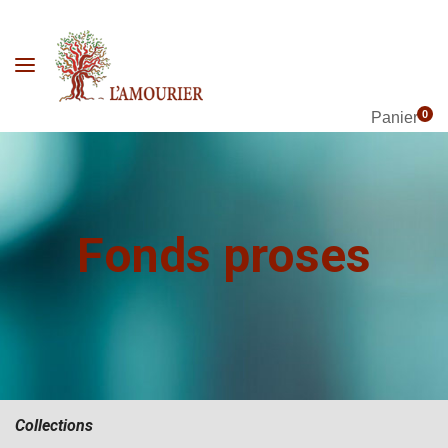
0
Panier
Fonds proses
Collections