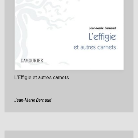
L’Effigie et autres carnets
Jean-Marie Barnaud