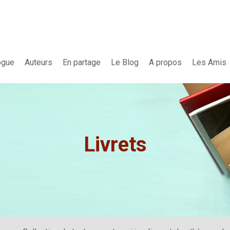
ogue
Auteurs
En partage
Le Blog
A propos
Les Amis
Livrets