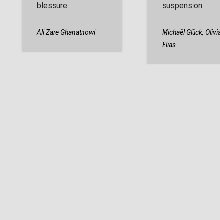
blessure
suspension
Ali Zare Ghanatnowi
Michaël Glück,
Olivi
Elias