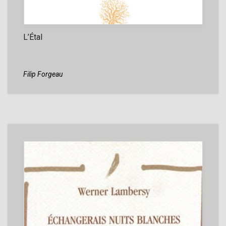
L’Étal
Filip Forgeau