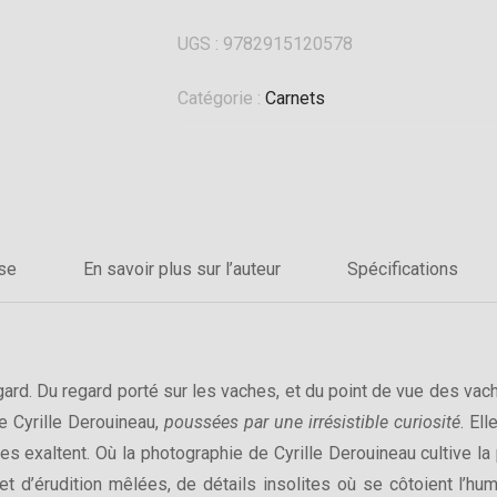
UGS :
9782915120578
Catégorie :
Carnets
sse
En savoir plus sur l’auteur
Spécifications
egard. Du regard porté sur les vaches, et du point de vue des va
e Cyrille Derouineau,
poussées par une irrésistible curiosité
. El
 exaltent. Où la photographie de Cyrille Derouineau cultive la 
et d’érudition mêlées, de détails insolites où se côtoient l’hu