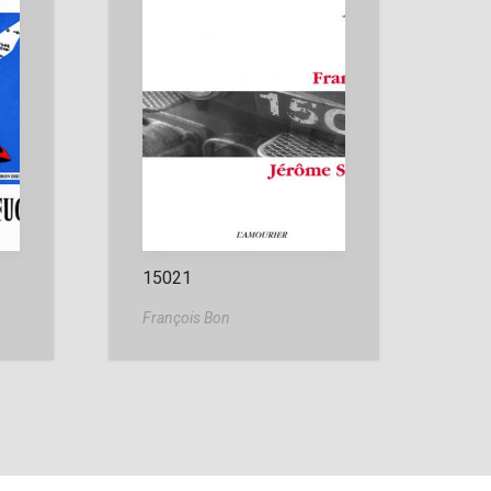
15021
François Bon