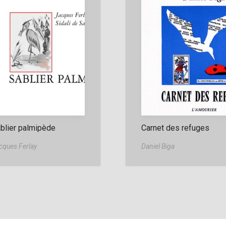
blier palmipède
Carnet des refuges
cques Ferlay
Daniel Biga