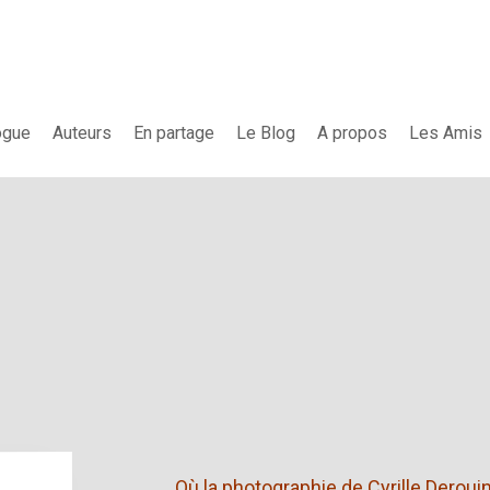
ogue
Auteurs
En partage
Le Blog
A propos
Les Amis
Où la photographie de Cyrille Derouin