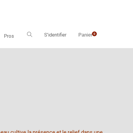
S'identifier
0
Panier
Pros
eau cultive la présence et le relief dans une