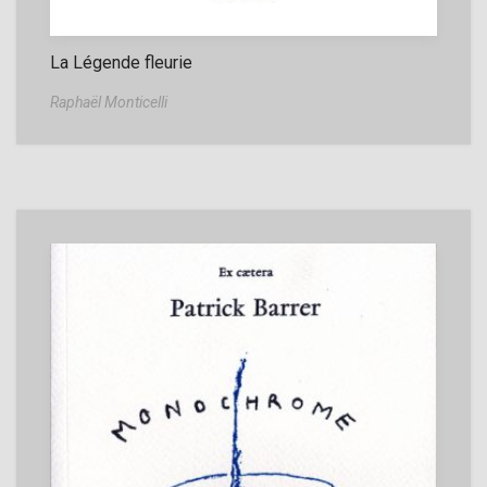
La Légende fleurie
Raphaël Monticelli