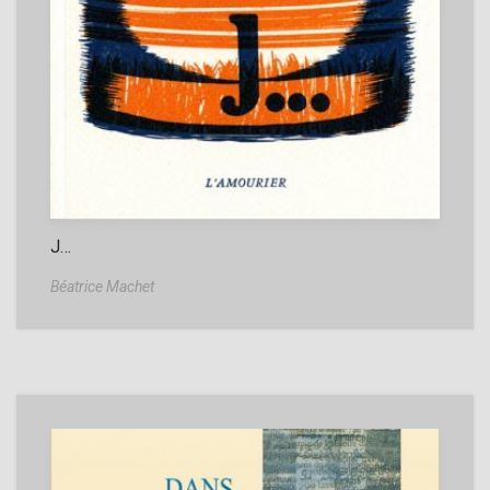
J…
Béatrice Machet