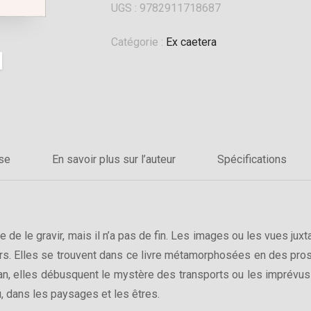
UGS :
9782911718687
Catégorie :
Ex caetera
sse
En savoir plus sur l’auteur
Spécifications
 de le gravir, mais il n’a pas de fin. Les images ou les vues jux
leurs. Elles se trouvent dans ce livre métamorphosées en des pros
lan, elles débusquent le mystère des transports ou les imprévus
u, dans les paysages et les êtres.