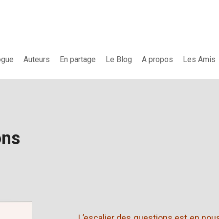
ogue
Auteurs
En partage
Le Blog
A propos
Les Amis
ons
L’escalier des questions est en nous.