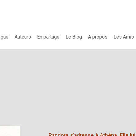
ogue
Auteurs
En partage
Le Blog
A propos
Les Amis
Pandora s’adresse à Athéna. Elle lui