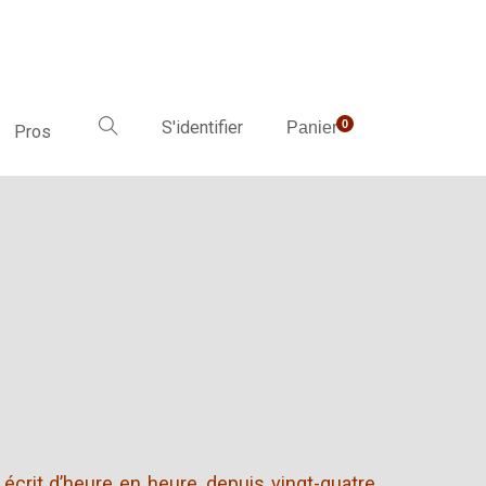
S'identifier
0
Panier
Pros
 écrit d’heure en heure, depuis vingt-quatre