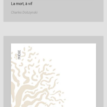
La mort, à vif
Charles Dobzynski