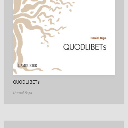
QUODLIBETs
Daniel Biga