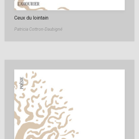
Ceux du lointain
Patricia Cottron-Daubigné