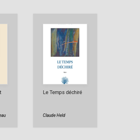
t
Le Temps déchiré
eau
Claude Held