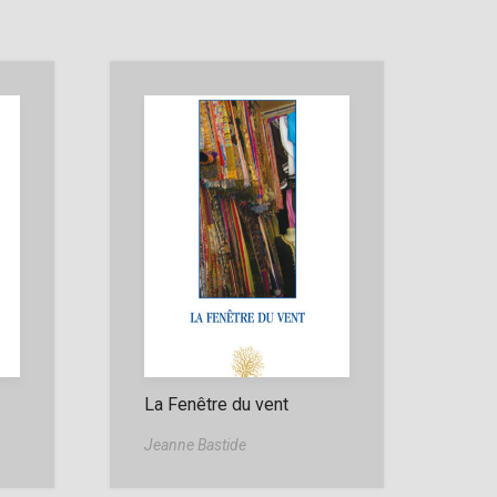
La Fenêtre du vent
Jeanne Bastide