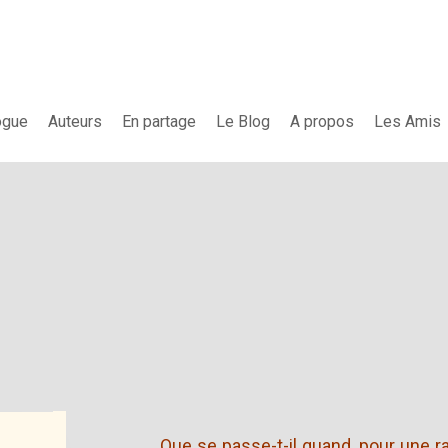
ogue
Auteurs
En partage
Le Blog
A propos
Les Amis
Que se passe-t-il quand, pour une ra