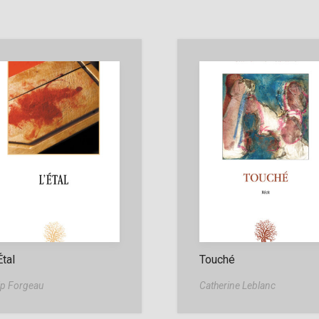
Étal
Touché
lip Forgeau
Catherine Leblanc