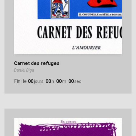
Carnet des refuges
Daniel Biga
Fini le
00
00
00
00
Jours
H
M
Sec