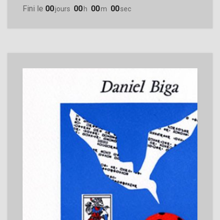
Fini le
00
00
00
00
Jours
H
M
Sec