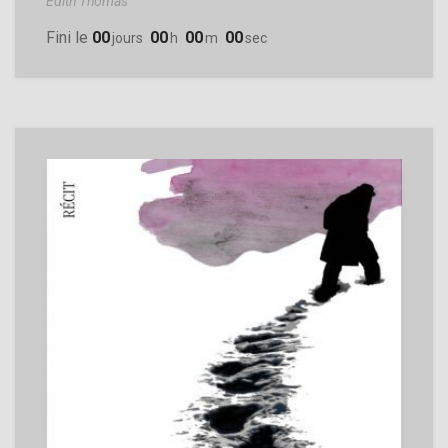
Edith Thomas
Fini le
00
00
00
00
Jours
H
M
Sec