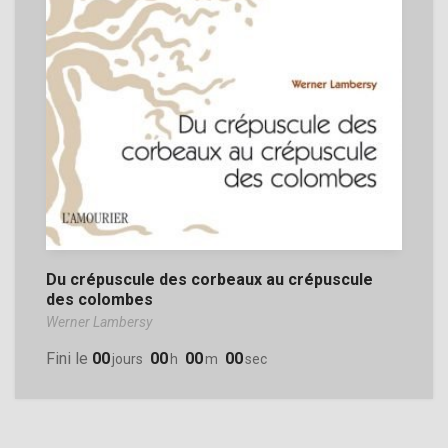
Du crépuscule des corbeaux au crépuscule
des colombes
Werner Lambersy
Fini le
00
00
00
00
Jours
H
M
Sec