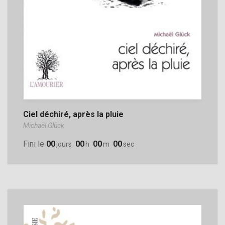
Ciel déchiré, après la pluie
Michaël Glück
Fini le
00
00
00
00
Jours
H
M
Sec