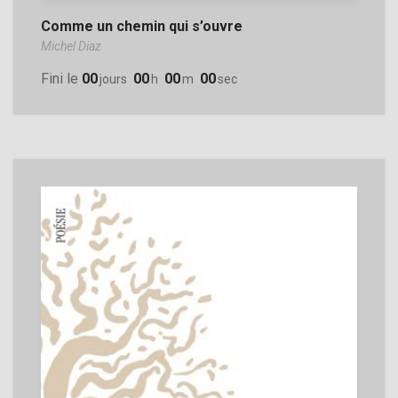
Comme un chemin qui s’ouvre
Michel Diaz
Fini le
00
00
00
00
Jours
H
M
Sec