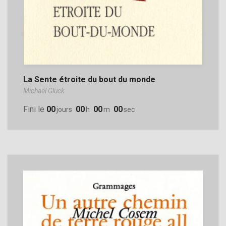
La Sente étroite du bout du monde
Michaël Glück
Fini le
00
00
00
00
Jours
H
M
Sec