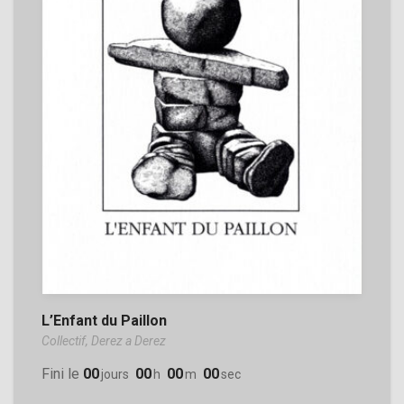
L’Enfant du Paillon
Collectif,
Derez a Derez
Fini le
00
00
00
00
Jours
H
M
Sec