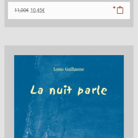
11,00
€
10,45
€