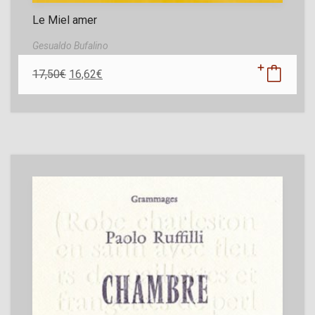
Le Miel amer
Gesualdo Bufalino
17,50
€
16,62
€