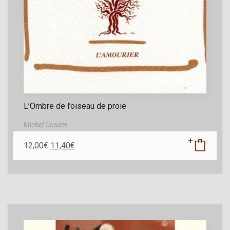
L’Ombre de l’oiseau de proie
Michel Cosem
12,00
€
11,40
€