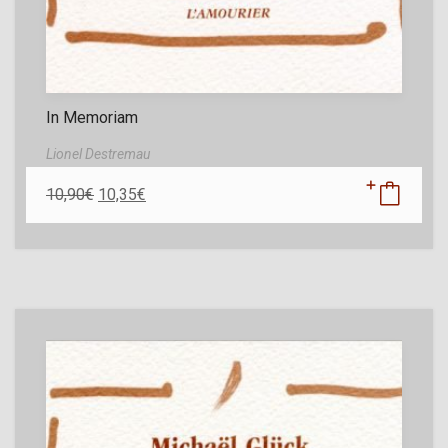
In Memoriam
Lionel Destremau
10,90
€
10,35
€