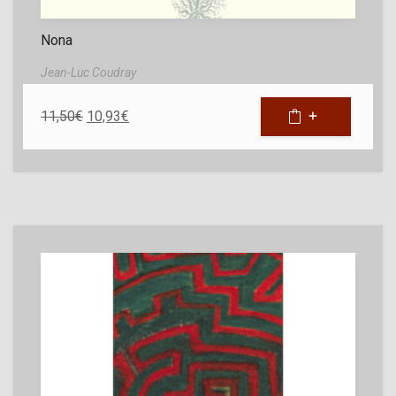
Nona
Jean-Luc Coudray
11,50
€
10,93
€