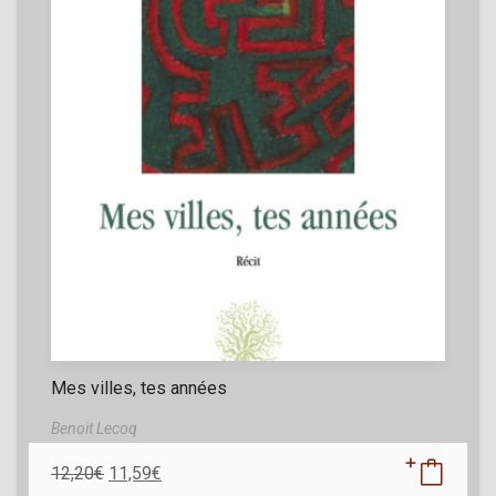
Mes villes, tes années
Benoit Lecoq
12,20
€
11,59
€