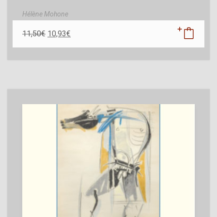
Hélène Mohone
11,50
€
10,93
€