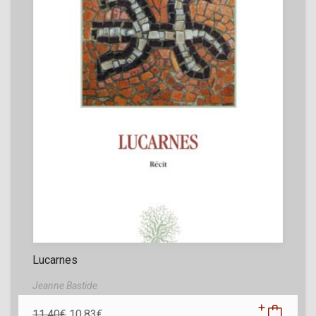
Lucarnes
Jeanne Bastide
11,40
€
10,83
€