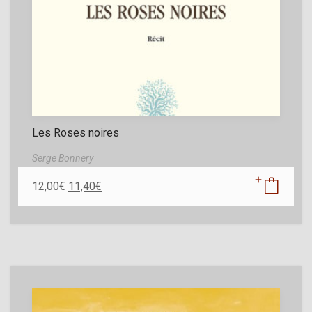
Les Roses noires
Serge Bonnery
12,00
€
11,40
€