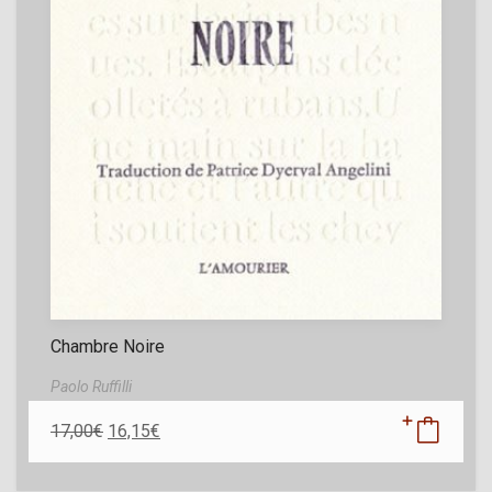
Chambre Noire
Paolo Ruffilli
17,00
€
16,15
€