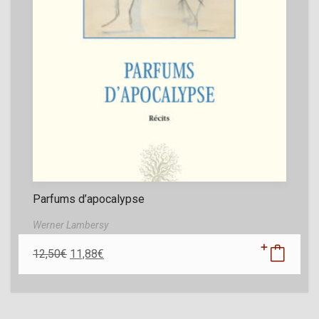
Parfums d’apocalypse
Werner Lambersy
12,50
€
11,88
€