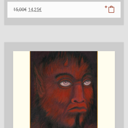
15,00
€
14,25
€