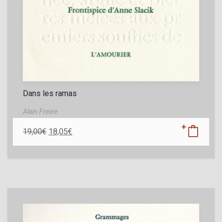
Dans les ramas
Alain Freixe
19,00
€
18,05
€