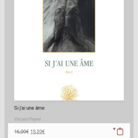
Si j’ai une âme
Vincent Peyrel
16,00
€
15,20
€