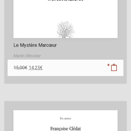
Le Mystère Marcœur
Martin Winckler
15,00
€
14,25
€