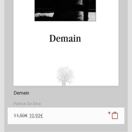
Demain
Patrick Da Silva
11,50
€
10,93
€