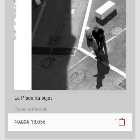
La Place du sujet
Florence Pazzottu
19,00
€
18,05
€