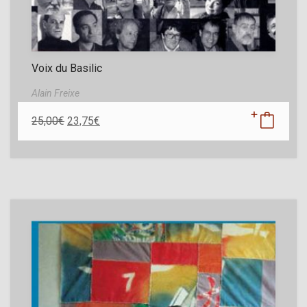
Voix du Basilic
Alain Freixe
25,00
€
23,75
€