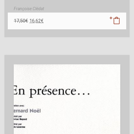
Françoise Clédat
17,50
€
16,62
€