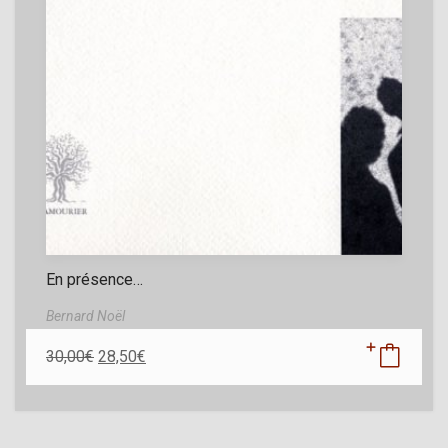
En présence…
Bernard Noël
30,00
€
28,50
€