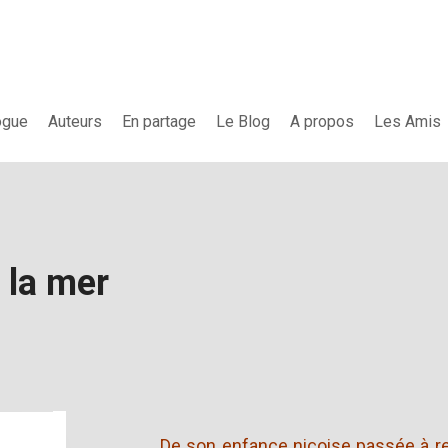
ogue
Auteurs
En partage
Le Blog
A propos
Les Amis
 la mer
De son enfance niçoise passée à re