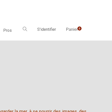
S'identifier
0
Panier
Pros
garder la mer, à se nourrir des images, des