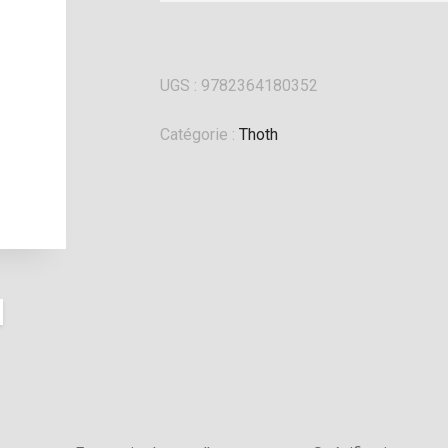
UGS :
9782364180352
Catégorie :
Thoth