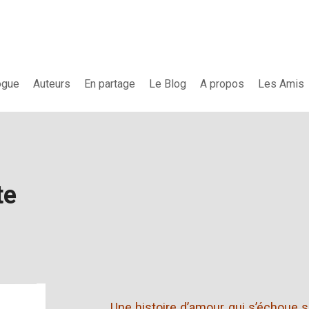
ogue
Auteurs
En partage
Le Blog
A propos
Les Amis
te
Une histoire d’amour qui s’échoue su