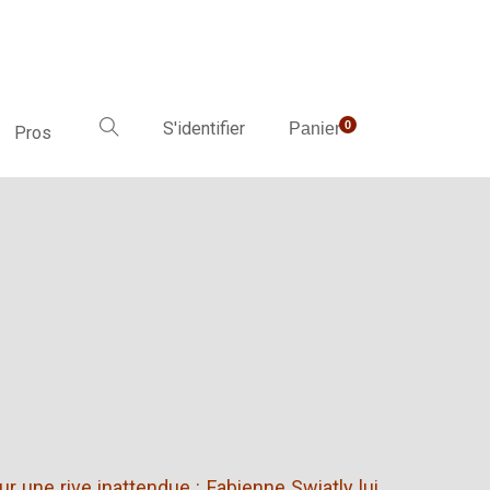
S'identifier
0
Panier
Pros
r une rive inattendue : Fabienne Swiatly lui