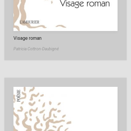
Visage roman
Patricia Cottron-Daubigné