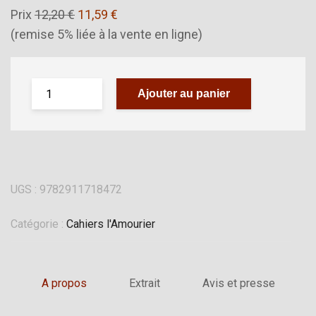
Prix
12,20 €
11,59 €
(remise 5% liée à la vente en ligne)
Ajouter au panier
UGS :
9782911718472
Catégorie :
Cahiers l'Amourier
A propos
Extrait
Avis et presse