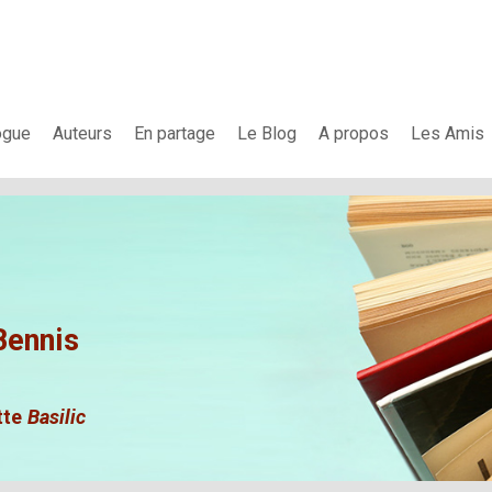
ogue
Auteurs
En partage
Le Blog
A propos
Les Amis
Bennis
tte
Basilic