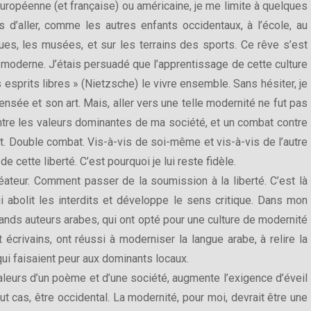
uropéenne (et française) ou américaine, je me limite à quelques
 d’aller, comme les autres enfants occidentaux, à l’école, au
ques, les musées, et sur les terrains des sports. Ce rêve s’est
e moderne. J’étais persuadé que l’apprentissage de cette culture
 esprits libres » (Nietzsche) le vivre ensemble. Sans hésiter, je
pensée et son art. Mais, aller vers une telle modernité ne fut pas
ontre les valeurs dominantes de ma société, et un combat contre
. Double combat. Vis-à-vis de soi-même et vis-à-vis de l’autre
de cette liberté. C’est pourquoi je lui reste fidèle.
réateur. Comment passer de la soumission à la liberté. C’est là
ui abolit les interdits et développe le sens critique. Dans mon
 grands auteurs arabes, qui ont opté pour une culture de modernité
 écrivains, ont réussi à moderniser la langue arabe, à relire la
qui faisaient peur aux dominants locaux.
 valeurs d’un poème et d’une société, augmente l’exigence d’éveil
out cas, être occidental. La modernité, pour moi, devrait être une