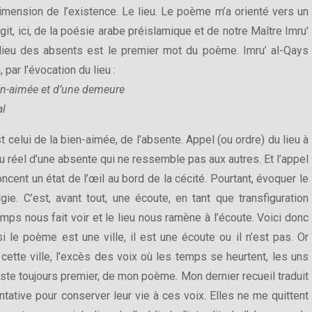
mension de l’existence. Le lieu. Le poème m’a orienté vers un
’agit, ici, de la poésie arabe préislamique et de notre Maître Imru’
 lieu des absents est le premier mot du poème. Imru’ al-Qays
ar l’évocation du lieu :
en-aimée et d’une demeure
al
st celui de la bien-aimée, de l’absente. Appel (ou ordre) du lieu à
u réel d’une absente qui ne ressemble pas aux autres. Et l’appel
oncent un état de l’œil au bord de la cécité. Pourtant, évoquer le
ie. C’est, avant tout, une écoute, en tant que transfiguration
emps nous fait voir et le lieu nous ramène à l’écoute. Voici donc
i le poème est une ville, il est une écoute ou il n’est pas. Or
cette ville, l’excès des voix où les temps se heurtent, les uns
reste toujours premier, de mon poème. Mon dernier recueil traduit
entative pour conserver leur vie à ces voix. Elles ne me quittent