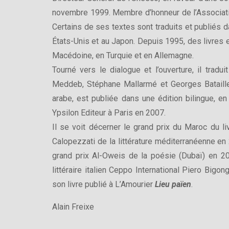
novembre 1999. Membre d’honneur de l’Associatio
Certains de ses textes sont traduits et publiés d
États-Unis et au Japon. Depuis 1995, des livres e
Macédoine, en Turquie et en Allemagne.
Tourné vers le dialogue et l’ouverture, il trad
Meddeb, Stéphane Mallarmé et Georges Bataille
arabe, est publiée dans une édition bilingue, en
Ypsilon Editeur à Paris en 2007.
Il se voit décerner le grand prix du Maroc du li
Calopezzati de la littérature méditerranéenne en 2
grand prix Al-Oweis de la poésie (Dubaï) en 200
littéraire italien Ceppo International Piero Bigo
son livre publié à L’Amourier
Lieu païen
.
Alain Freixe