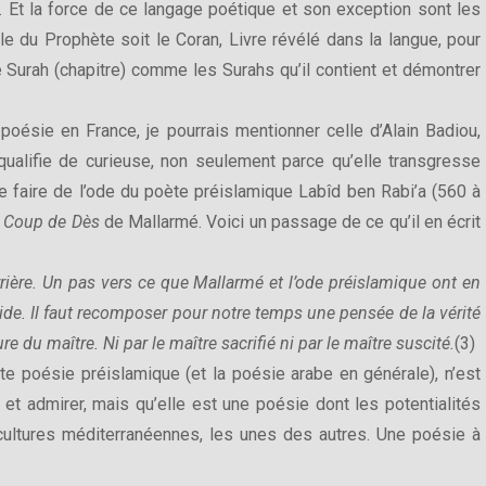
. Et la force de ce langage poétique et son exception sont les
le du Prophète soit le Coran, Livre révélé dans la langue, pour
 Surah (chapitre) comme les Surahs qu’il contient et démontrer
poésie en France, je pourrais mentionner celle d’Alain Badiou,
qualifie de curieuse, non seulement parce qu’elle transgresse
re faire de l’ode du poète préislamique Labîd ben Rabi’a (560 à
e
Coup de Dès
de Mallarmé. Voici un passage de ce qu’il en écrit
arrière. Un pas vers ce que Mallarmé et l’ode préislamique ont en
 vide. Il faut recomposer pour notre temps une pensée de la vérité
ure du maître. Ni par le maître sacrifié ni par le maître suscité.
(3)
tte poésie préislamique (et la poésie arabe en générale), n’est
et admirer, mais qu’elle est une poésie dont les potentialités
 cultures méditerranéennes, les unes des autres. Une poésie à