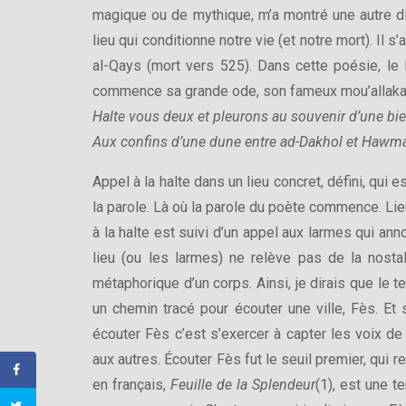
magique ou de mythique, m’a montré une autre di
lieu qui conditionne notre vie (et notre mort). Il s
al-Qays (mort vers 525). Dans cette poésie, le
commence sa grande ode, son fameux mou’allaka, p
Halte vous deux et pleurons au souvenir d’une bi
Aux confins d’une dune entre ad-Dakhol et Hawm
Appel à la halte dans un lieu concret, défini, qui e
la parole. Là où la parole du poète commence. Lie
à la halte est suivi d’un appel aux larmes qui ann
lieu (ou les larmes) ne relève pas de la nostalg
métaphorique d’un corps. Ainsi, je dirais que le t
un chemin tracé pour écouter une ville, Fès. Et s
écouter Fès c’est s’exercer à capter les voix de 
aux autres. Écouter Fès fut le seuil premier, qui 
en français,
Feuille de la Splendeur
(1), est une t