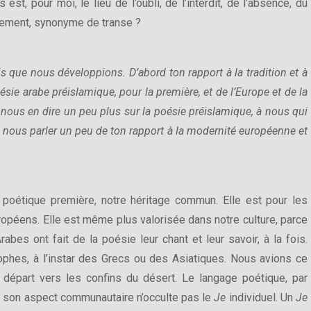
est, pour moi, le lieu de l’oubli, de l’interdit, de l’absence, du
alement, synonyme de transe ?
s que nous développions. D’abord ton rapport à la tradition et à
ésie arabe préislamique, pour la première, et de l’Europe et de la
u nous en dire un peu plus sur la poésie préislamique, à nous qui
nous parler un peu de ton rapport à la modernité européenne et
poétique première, notre héritage commun. Elle est pour les
opéens. Elle est même plus valorisée dans notre culture, parce
abes ont fait de la poésie leur chant et leur savoir, à la fois.
ophes, à l’instar des Grecs ou des Asiatiques. Nous avions ce
départ vers les confins du désert. Le langage poétique, par
is son aspect communautaire n’occulte pas le
Je
individuel. Un
Je