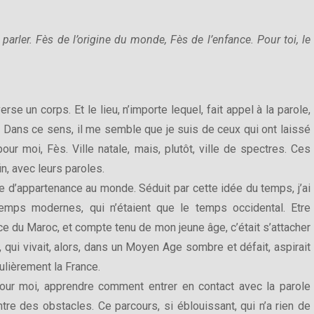
 parler. Fès de l’origine du monde, Fès de l’enfance. Pour toi, le
se un corps. Et le lieu, n’importe lequel, fait appel à la parole,
 Dans ce sens, il me semble que je suis de ceux qui ont laissé
pour moi, Fès. Ville natale, mais, plutôt, ville de spectres. Ces
in, avec leurs paroles.
 d’appartenance au monde. Séduit par cette idée du temps, j’ai
temps modernes, qui n’étaient que le temps occidental. Etre
e du Maroc, et compte tenu de mon jeune âge, c’était s’attacher
qui vivait, alors, dans un Moyen Age sombre et défait, aspirait
culièrement la France.
 pour moi, apprendre comment entrer en contact avec la parole
tre des obstacles. Ce parcours, si éblouissant, qui n’a rien de