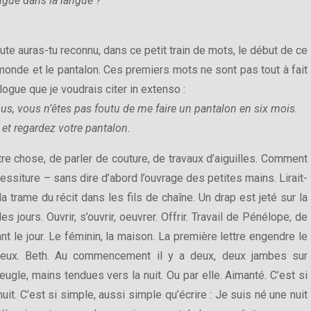
angue dans la langue ?
e auras-tu reconnu, dans ce petit train de mots, le début de ce
monde et le pantalon. Ces premiers mots ne sont pas tout à fait
ogue que je voudrais citer in extenso :
vous, vous n’êtes pas foutu de me faire un pantalon en six mois.
et regardez votre pantalon.
utre chose, de parler de couture, de travaux d’aiguilles. Comment
tessiture – sans dire d’abord l’ouvrage des petites mains. Lirait-
la trame du récit dans les fils de chaîne. Un drap est jeté sur la
es jours. Ouvrir, s’ouvrir, oeuvrer. Offrir. Travail de Pénélope, de
t le jour. Le féminin, la maison. La première lettre engendre le
t deux. Beth. Au commencement il y a deux, deux jambes sur
veugle, mains tendues vers la nuit. Ou par elle. Aimanté. C’est si
 nuit. C’est si simple, aussi simple qu’écrire : Je suis né une nuit