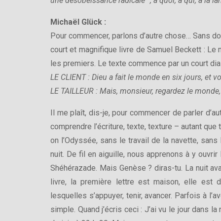
une désobéissance radicale ”, à quoi, à qui, à la l
Michaël Glück :
Pour commencer, parlons d’autre chose… Sans dout
court et magnifique livre de Samuel Beckett : Le 
les premiers. Le texte commence par un court dial
LE CLIENT : Dieu a fait le monde en six jours, et 
LE TAILLEUR : Mais, monsieur, regardez le monde, 
Il me plaît, dis-je, pour commencer de parler d’a
comprendre l’écriture, texte, texture – autant que 
on l’Odyssée, sans le travail de la navette, sans 
nuit. De fil en aiguille, nous apprenons à y ouvrir l
Shéhérazade. Mais Genèse ? diras-tu. La nuit avan
livre, la première lettre est maison, elle es
lesquelles s’appuyer, tenir, avancer. Parfois à l’a
simple. Quand j’écris ceci : J’ai vu le jour dans la