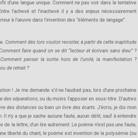
fit d’une langue unique. Comment ne pas voir dans la tentative
ntre l’achevé et l’inachevé il y a des enjeux nécessairement
erreur à l’œuvre dans l’invention des “éléments de langage".
le
. Comment dès lors vouloir revisiter, à partir de cette inaptitude
 Comment faire quand on se dit “lecteur et écrivain sans dieu” ?
mment penser la sortie hors de l’unité, la manifestation ?
u de retrait ?
tion ! Je me demande s’il ne faudrait pas, lors d’une prochaine
re des séparations
, ou du moins l’apposer en sous-titre. D’autres
ivre des distances
ou bien
un livre des écarts
. J’écris, je dis mon
n. Il n’y a que je sache aucune faute, aucun délit, sauf à entendre
 de la lettre, d’un lire autrement. Le poème n’est pas une faute,
 une liberté du chant, le poème est invention de la polysémie (ou