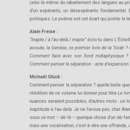
celui-là même du rabattement des langues au pro
d’un espéranto, un désespéranto fondamental. E
politiques. Le poème est cet écart qui pointe la t
Alain Freixe :
“Inapte / à l’au-delà / inapte” écris-tu dans
L’Échel
avouée, la Genèse, ce premier livre de la Torah ?
Comment faire avec son fond métaphysique ? Co
Comment penser la séparation : acte d’expansion o
Michaël Glück :
Comment penser la séparation ? quelle belle ques
réédition de ce volume lui donner pour titre
Le liv
nuances seraient possibles, d’autres mots :
un l
inaptitude à l’au-delà. Je ne l’avoue pas, cher Alai
sous ce mot – dé-lit – quelque chose d’un dé-faire
mais une vocalisation, c’est-à-dire une offrande,