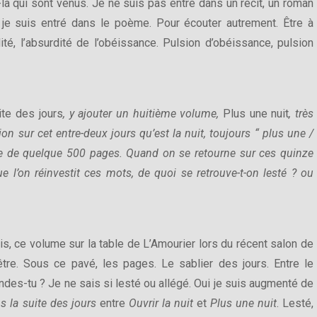
là qui sont venus. Je ne suis pas entré dans un récit, un roman
et je suis entré dans le poème. Pour écouter autrement. Être à
dité, l’absurdité de l’obéissance. Pulsion d’obéissance, pulsion
ite des jours
, y ajouter un huitième volume,
Plus une nuit
, très
ion sur cet entre-deux jours qu’est la nuit, toujours “ plus une /
me de quelque 500 pages. Quand on se retourne sur ces quinze
e l’on réinvestit ces mots, de quoi se retrouve-t-on lesté ? ou
ois, ce volume sur la table de L’Amourier lors du récent salon de
-être. Sous ce pavé, les pages. Le sablier des jours. Entre le
des-tu ? Je ne sais si lesté ou allégé. Oui je suis augmenté de
s la suite des jours
entre
Ouvrir la nuit
et
Plus une nuit
. Lesté,