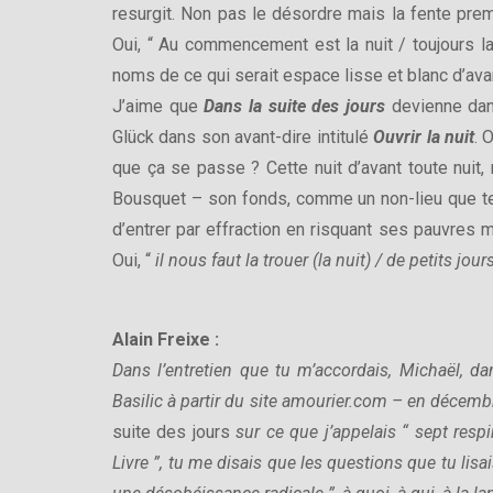
resurgit. Non pas le désordre mais la fente première
Oui, “ Au commencement est la nuit / toujours la 
noms de ce qui serait espace lisse et blanc d’avan
J’aime que
Dans la suite des jours
devienne dan
Glück dans son avant-dire intitulé
Ouvrir la nuit
. 
que ça se passe ? Cette nuit d’avant toute nuit, n
Bousquet – son fonds, comme un non-lieu que tent
d’entrer par effraction en risquant ses pauvres m
Oui, “
il nous faut la trouer (la nuit) / de petits jour
Alain Freixe :
Dans l’entretien que tu m’accordais, Michaël, d
Basilic à partir du site amourier.com – en décem
suite des jours
sur ce que j’appelais “ sept respi
Livre ”, tu me disais que les questions que tu lis