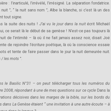
 : l’inarticulé, l’irrévélé, l’irrésigné. La séparation fondatrice.
nuit ”, “ la nuit sans nom ”, Albe la blanche, si c’est là un des
t tout signe.
s la suite des nuits !
J’ai vu le jour dans la nuit
écrit Michaël
Oui, ce serait là le début de sa genèse ! N’est-ce pas toujours là
uit de l’intimité – là où il ne fait jamais assez noir, disait Joë
e de rejoindre l’écriture poétique, là où la conscience essaie
ots et tente de faire passer dans le jour la nuit demeurée nuit.
s / les mots
”.
ans le Basilic N°31 – on peut télécharger tous les numéros du
bre 2008, répondant à une de mes questions sur ce cycle
Dans la
rations décisives dans les marges de la bible, sur les bords du
ais dans La Genèse étaient “ une invitation à une autre écoute – à