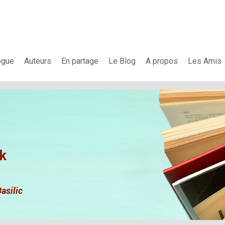
ogue
Auteurs
En partage
Le Blog
A propos
Les Amis
k
asilic