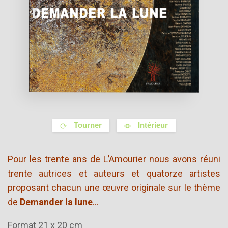
Tourner
Intérieur
Pour les trente ans de L’Amourier nous avons réuni
trente autrices et auteurs et quatorze artistes
proposant chacun une œuvre originale sur le thème
de
Demander la lune
…
Format 21 x 20 cm