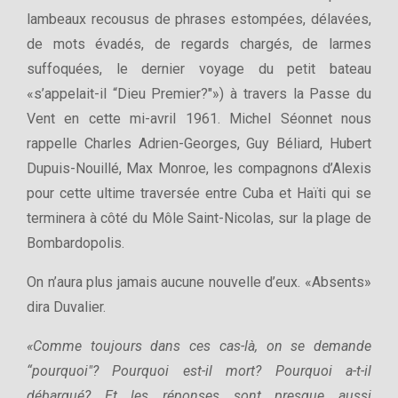
lambeaux recousus de phrases estompées, délavées,
de mots évadés, de regards chargés, de larmes
suffoquées, le dernier voyage du petit bateau
«s’appelait-il “Dieu Premier?"») à travers la Passe du
Vent en cette mi-avril 1961. Michel Séonnet nous
rappelle Charles Adrien-Georges, Guy Béliard, Hubert
Dupuis-Nouillé, Max Monroe, les compagnons d’Alexis
pour cette ultime traversée entre Cuba et Haïti qui se
terminera à côté du Môle Saint-Nicolas, sur la plage de
Bombardopolis.
On n’aura plus jamais aucune nouvelle d’eux. «Absents»
dira Duvalier.
«Comme toujours dans ces cas-là, on se demande
“pourquoi"? Pourquoi est-il mort? Pourquoi a-t-il
débarqué? Et les réponses sont presque aussi