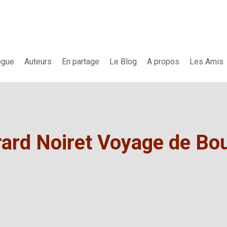
ogue
Auteurs
En partage
Le Blog
A propos
Les Amis
ard Noiret Voyage de Bou