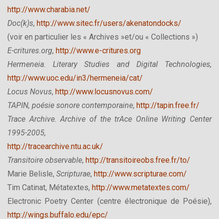
http://www.charabia.net/
Doc(k)s
,
http://www.sitec.fr/users/akenatondocks/
(voir en particulier les « Archives »et/ou « Collections »)
E-critures.org
,
http://www.e-critures.org
Hermeneia. Literary Studies and Digital Technologies,
http://www.uoc.edu/in3/hermeneia/cat/
Locus
Novus
,
http://www.locusnovus.com/
TAPIN, poésie sonore contemporaine
,
http://tapin.free.fr/
Trace Archive. Archive of the trAce Online Writing Center
1995-2005,
http://tracearchive.ntu.ac.uk/
Transitoire observable
,
http://transitoireobs.free.fr/to/
Marie Belisle,
Scripturae
,
http://www.scripturae.com/
Tim Catinat, Métatextes,
http://www.metatextes.com/
Electronic Poetry Center (centre électronique de Poésie),
http://wings.buffalo.edu/epc/