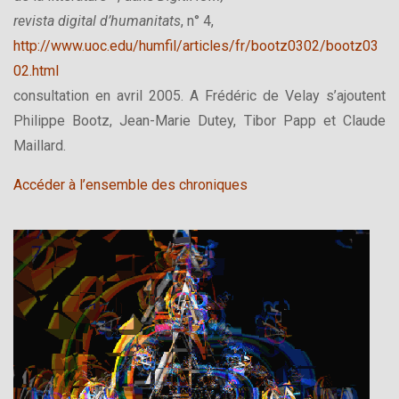
revista digital d’humanitats
, n° 4,
http://www.uoc.edu/humfil/articles/fr/bootz0302/bootz03
02.html
consultation en avril 2005. A Frédéric de Velay s’ajoutent
Philippe Bootz, Jean-Marie Dutey, Tibor Papp et Claude
Maillard.
Accéder à l’ensemble des chroniques