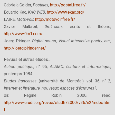
Gabriela Golder,
Postales
,
http://postal.free.fr/
Eduardo Kac,
KAC WEB
,
http://www.ekac.org/
LAIRE,
Mots-voir,
http://motsvoir.free.fr/
Xavier Malbreil,
0m1.com
, écrits et théorie,
http://www.0m1.com/
Joerg Piringer,
Digital sound, Visual interactive poetry, etc
.,
http://joerg.piringer.net/
Revues et autres études…
Action poétique
, n° 95,
ALAMO, écriture et informatique
,
printemps 1984.
Etudes françaises
(université de Montréal), vol. 36, n° 2,
Internet et littérature, nouveaux espaces d’écritures?
,
dir. Régine Robin, 2000, rééd.
http://www.erudit.org/revue/etudfr/2000/v36/n2/index.htm
l