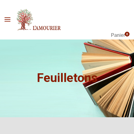
0
Panier
Feuilletons